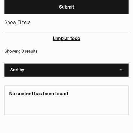
Show Filters
Limpiar todo
Showing 0 results
Sort by
Sort a
No content has been found.