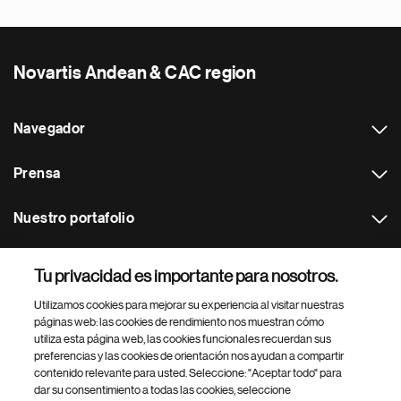
Novartis Andean & CAC region
Navegador
Prensa
Nuestro portafolio
Otras webs
Tu privacidad es importante para nosotros.
Utilizamos cookies para mejorar su experiencia al visitar nuestras
Footer Site Search
páginas web: las cookies de rendimiento nos muestran cómo
utiliza esta página web, las cookies funcionales recuerdan sus
preferencias y las cookies de orientación nos ayudan a compartir
contenido relevante para usted. Seleccione: "Aceptar todo" para
dar su consentimiento a todas las cookies, seleccione