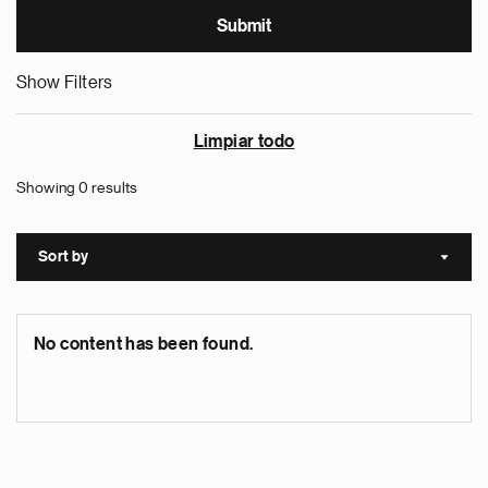
Show Filters
Limpiar todo
Showing 0 results
Sort by
Sort a
No content has been found.