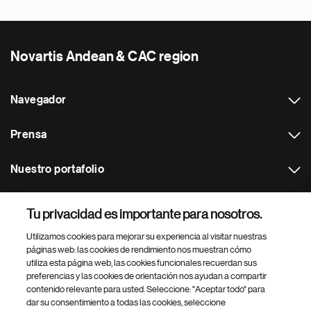
Novartis Andean & CAC region
Navegador
Prensa
Nuestro portafolio
Otras webs
Tu privacidad es importante para nosotros.
Utilizamos cookies para mejorar su experiencia al visitar nuestras
Footer Site Search
páginas web: las cookies de rendimiento nos muestran cómo
utiliza esta página web, las cookies funcionales recuerdan sus
preferencias y las cookies de orientación nos ayudan a compartir
contenido relevante para usted. Seleccione: "Aceptar todo" para
dar su consentimiento a todas las cookies, seleccione