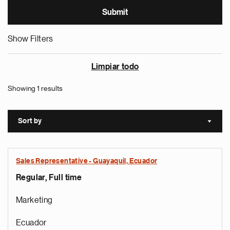
Show Filters
Limpiar todo
Showing 1 results
Sort by
Sort a
Sales Representative - Guayaquil, Ecuador
Regular, Full time
Marketing
Ecuador