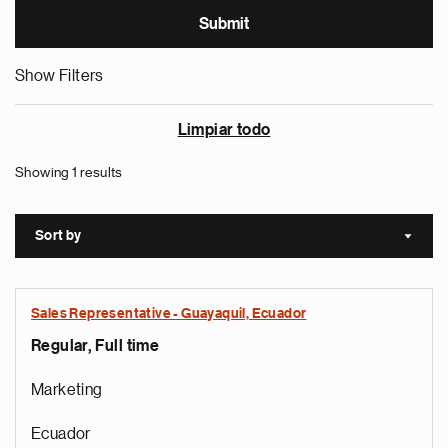
Show Filters
Limpiar todo
Showing 1 results
Sort by
Sort a
Sales Representative - Guayaquil, Ecuador
Regular, Full time
Marketing
Ecuador