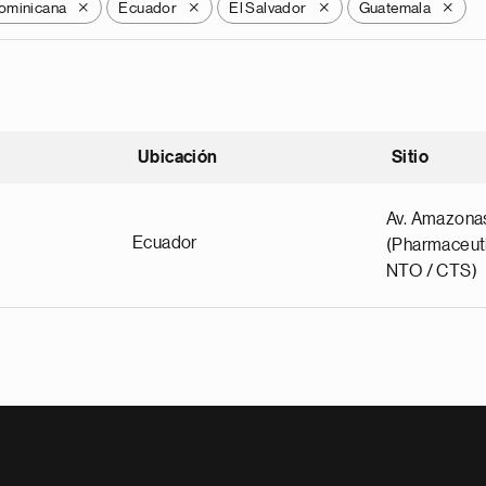
ominicana
Ecuador
El Salvador
Guatemala
X
X
X
X
Ubicación
Sitio
scendente
Av. Amazona
Ecuador
(Pharmaceuti
NTO / CTS)