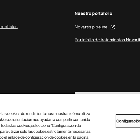
Nuestro portafolio
e noticias
Novartis pipeline
Portafolio de tratamientos Novart
Footer Site Search
b: las cookies de rendimiento nos muestran cómo utiliza
okies de orientación nos ayudan a compartir contenido
Configuració
 todas las cookies, seleccione "Configuración de
para utilizar solo las cookies estrictamente necesarias.
Configuración de cookies
Mapa del sitio
 el enlace de configuración de cookies en la página