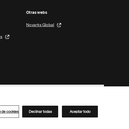
Otras webs
Novartis Global
is
n de cookies
Declinar todas
Aceptar todo
Directorio de Novartis
Este sitio está dirigido al público del clúster ACC