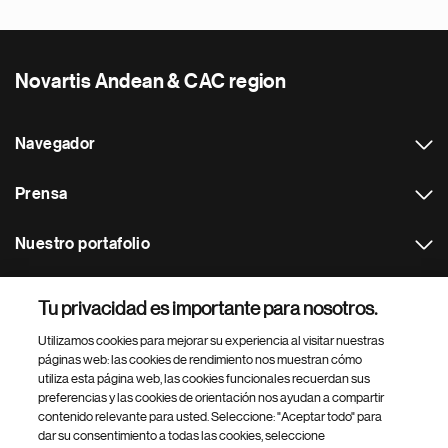
Novartis Andean & CAC region
Navegador
Prensa
Nuestro portafolio
Otras webs
Tu privacidad es importante para nosotros.
Utilizamos cookies para mejorar su experiencia al visitar nuestras
Footer Site Search
páginas web: las cookies de rendimiento nos muestran cómo
utiliza esta página web, las cookies funcionales recuerdan sus
preferencias y las cookies de orientación nos ayudan a compartir
contenido relevante para usted. Seleccione: "Aceptar todo" para
dar su consentimiento a todas las cookies, seleccione