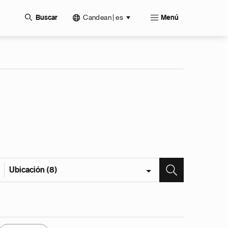
Candean | es
Buscar
Menú
Ubicación (8)