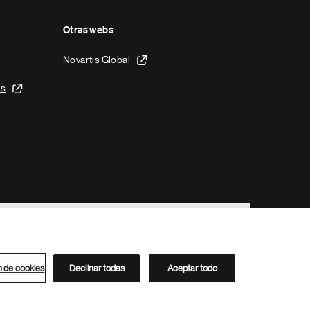
Otras webs
Novartis Global
is
n de cookies
Declinar todas
Aceptar todo
Directorio de Novartis
Este sitio está dirigido al público del clúster ACC