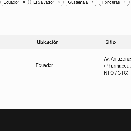
Ecuador
El Salvador
Guatemala
Honduras
X
X
X
X
Ubicación
Sitio
scendente
Av. Amazona
Ecuador
(Pharmaceuti
NTO / CTS)