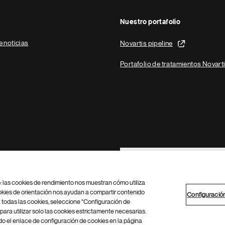
Nuestro portafolio
e noticias
Novartis pipeline
Portafolio de tratamientos Novart
Footer Site Search
b: las cookies de rendimiento nos muestran cómo utiliza
okies de orientación nos ayudan a compartir contenido
Configuració
 todas las cookies, seleccione "Configuración de
para utilizar solo las cookies estrictamente necesarias.
Configuración de cookies
Mapa del sitio
 el enlace de configuración de cookies en la página