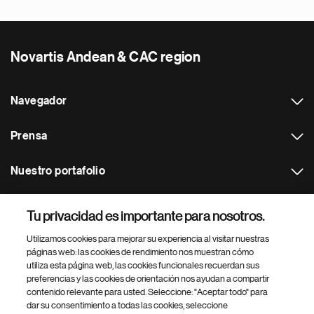
Novartis Andean & CAC region
Navegador
Prensa
Nuestro portafolio
Otras webs
Tu privacidad es importante para nosotros.
Utilizamos cookies para mejorar su experiencia al visitar nuestras
Footer Site Search
páginas web: las cookies de rendimiento nos muestran cómo
utiliza esta página web, las cookies funcionales recuerdan sus
preferencias y las cookies de orientación nos ayudan a compartir
contenido relevante para usted. Seleccione: "Aceptar todo" para
dar su consentimiento a todas las cookies, seleccione