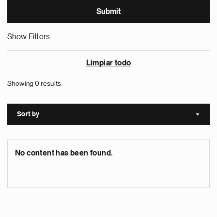
Show Filters
Limpiar todo
Showing 0 results
Sort by
Sort a
No content has been found.