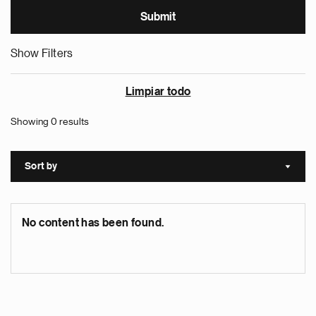
Show Filters
Limpiar todo
Showing 0 results
Sort by
Sort a
No content has been found.