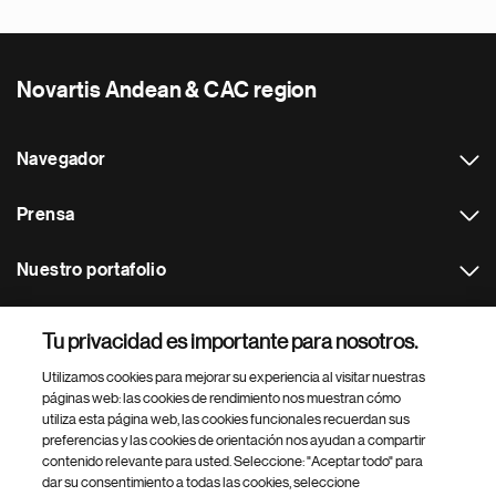
Novartis Andean & CAC region
Navegador
Prensa
Nuestro portafolio
Otras webs
Tu privacidad es importante para nosotros.
Utilizamos cookies para mejorar su experiencia al visitar nuestras
Footer Site Search
páginas web: las cookies de rendimiento nos muestran cómo
utiliza esta página web, las cookies funcionales recuerdan sus
preferencias y las cookies de orientación nos ayudan a compartir
contenido relevante para usted. Seleccione: "Aceptar todo" para
dar su consentimiento a todas las cookies, seleccione