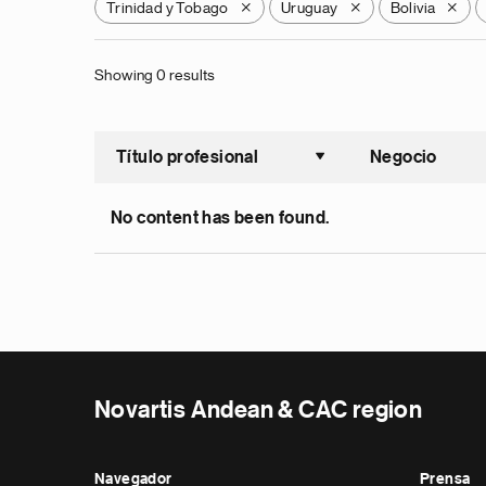
Trinidad y Tobago
Uruguay
Bolivia
X
X
X
Showing 0 results
Título profesional
Negocio
Ordenar a
No content has been found.
Novartis Andean & CAC region
Navegador
Prensa