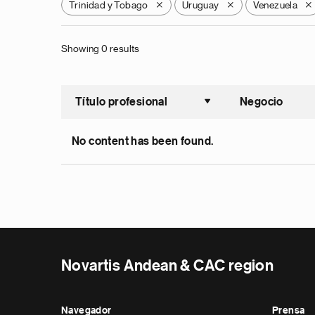
Trinidad y Tobago
Uruguay
Venezuela
X
X
X
Showing 0 results
Título profesional
Negocio
Ordenar a
No content has been found.
Novartis Andean & CAC region
Navegador
Prensa