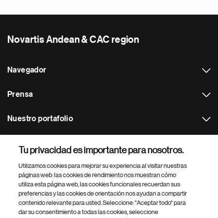
Novartis Andean & CAC region
Navegador
Prensa
Nuestro portafolio
Otras webs
Tu privacidad es importante para nosotros.
Utilizamos cookies para mejorar su experiencia al visitar nuestras
Footer Site Search
páginas web: las cookies de rendimiento nos muestran cómo
utiliza esta página web, las cookies funcionales recuerdan sus
preferencias y las cookies de orientación nos ayudan a compartir
contenido relevante para usted. Seleccione: "Aceptar todo" para
dar su consentimiento a todas las cookies, seleccione