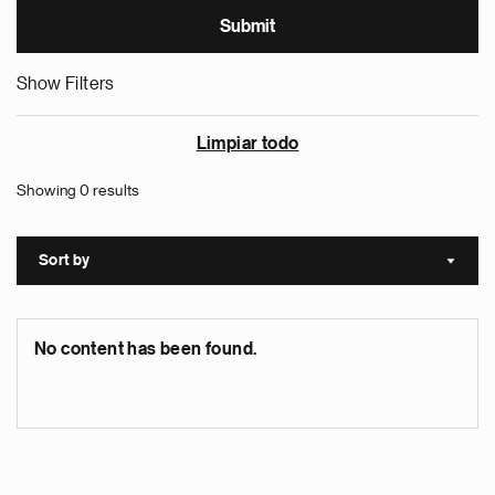
Show Filters
Limpiar todo
Showing 0 results
Sort by
Sort a
No content has been found.