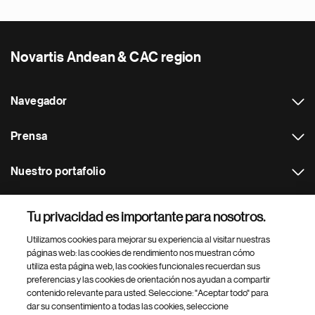
Novartis Andean & CAC region
Navegador
Prensa
Nuestro portafolio
Otras webs
Tu privacidad es importante para nosotros.
Utilizamos cookies para mejorar su experiencia al visitar nuestras
Footer Site Search
páginas web: las cookies de rendimiento nos muestran cómo
utiliza esta página web, las cookies funcionales recuerdan sus
preferencias y las cookies de orientación nos ayudan a compartir
contenido relevante para usted. Seleccione: "Aceptar todo" para
dar su consentimiento a todas las cookies, seleccione