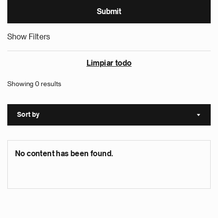
Show Filters
Limpiar todo
Showing 0 results
Sort by
Sort a
No content has been found.