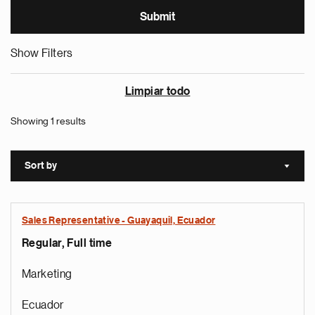
Show Filters
Limpiar todo
Showing 1 results
Sort by
Sort a
Sales Representative - Guayaquil, Ecuador
Regular, Full time
Marketing
Ecuador