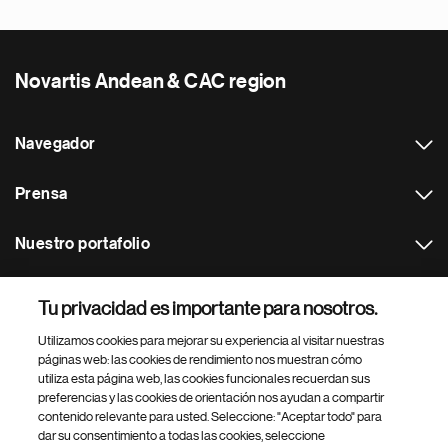
Novartis Andean & CAC region
Navegador
Prensa
Nuestro portafolio
Otras webs
Tu privacidad es importante para nosotros.
Utilizamos cookies para mejorar su experiencia al visitar nuestras
Footer Site Search
páginas web: las cookies de rendimiento nos muestran cómo
utiliza esta página web, las cookies funcionales recuerdan sus
preferencias y las cookies de orientación nos ayudan a compartir
contenido relevante para usted. Seleccione: "Aceptar todo" para
dar su consentimiento a todas las cookies, seleccione