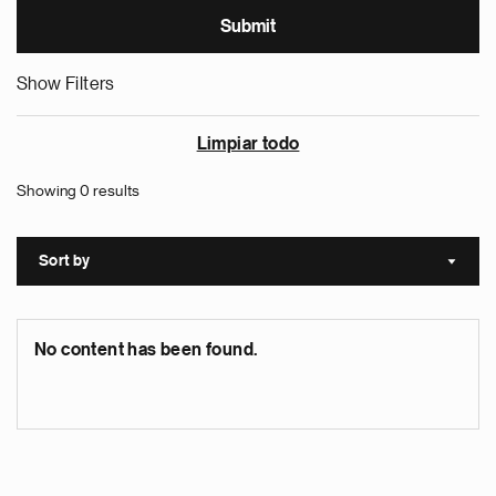
Show Filters
Limpiar todo
Showing 0 results
Sort by
Sort a
No content has been found.