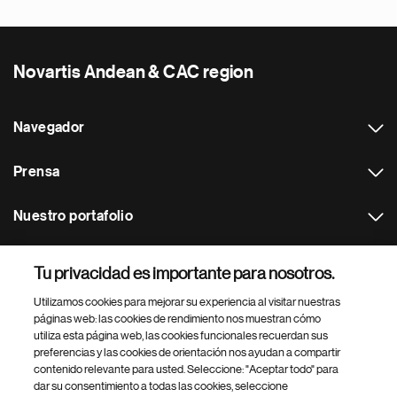
Novartis Andean & CAC region
Navegador
Prensa
Nuestro portafolio
Otras webs
Tu privacidad es importante para nosotros.
Utilizamos cookies para mejorar su experiencia al visitar nuestras
Footer Site Search
páginas web: las cookies de rendimiento nos muestran cómo
utiliza esta página web, las cookies funcionales recuerdan sus
preferencias y las cookies de orientación nos ayudan a compartir
contenido relevante para usted. Seleccione: "Aceptar todo" para
dar su consentimiento a todas las cookies, seleccione