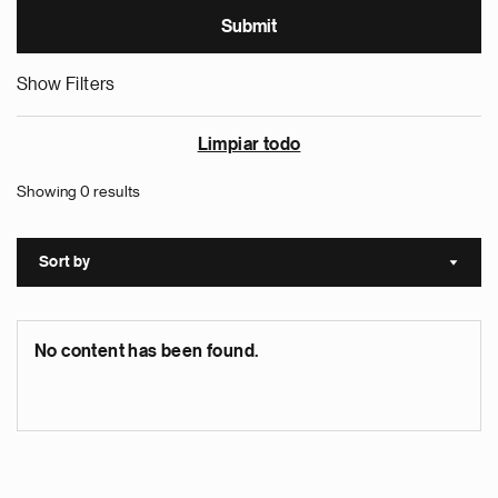
Show Filters
Limpiar todo
Showing 0 results
Sort by
Sort a
No content has been found.