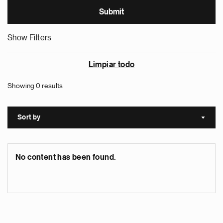
Show Filters
Limpiar todo
Showing 0 results
Sort by
Sort a
No content has been found.