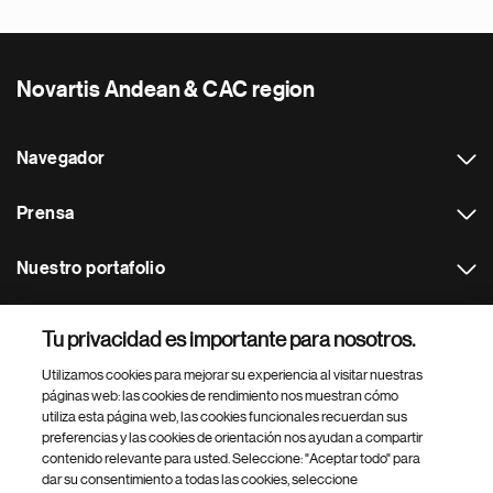
Novartis Andean & CAC region
Navegador
Prensa
Nuestro portafolio
Otras webs
Tu privacidad es importante para nosotros.
Utilizamos cookies para mejorar su experiencia al visitar nuestras
Footer Site Search
páginas web: las cookies de rendimiento nos muestran cómo
utiliza esta página web, las cookies funcionales recuerdan sus
preferencias y las cookies de orientación nos ayudan a compartir
contenido relevante para usted. Seleccione: "Aceptar todo" para
dar su consentimiento a todas las cookies, seleccione