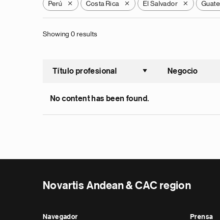
Perú
Costa Rica
El Salvador
Guate
X
X
X
Showing 0 results
Título profesional
Negocio
Ordenar a
No content has been found.
Novartis Andean & CAC region
Navegador
Prensa