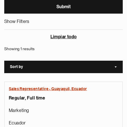
Show Filters
Limpiar todo
Showing 1 results
Sort by
Sort a
Sales Representative - Guayaquil, Ecuador
Regular, Full time
Marketing
Ecuador