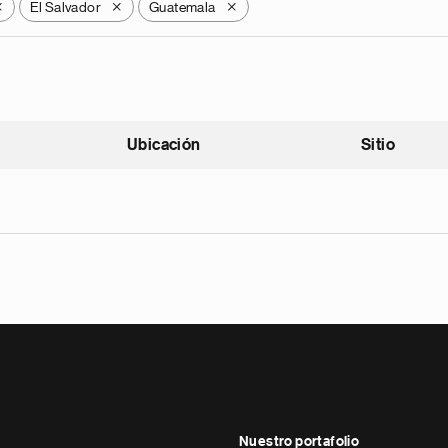
El Salvador
Guatemala
X
X
X
Ubicación
Sitio
scendente
Nuestro portafolio