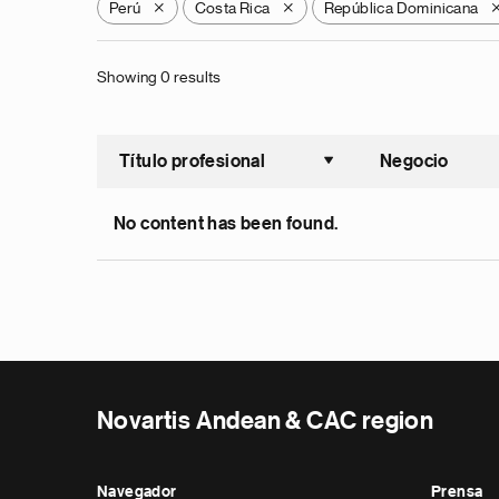
Perú
Costa Rica
República Dominicana
X
X
Showing 0 results
Título profesional
Negocio
Ordenar a
No content has been found.
Novartis Andean & CAC region
Navegador
Prensa