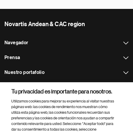
Novartis Andean & CAC region
Navegador
Prensa
Nuestro portafolio
Otras webs
Tu privacidad es importante para nosotros.
Utilizamos cookies para mejorar su experiencia al visitar nuestras
Footer Site Search
páginas web: las cookies de rendimiento nos muestran cómo
utiliza esta página web, las cookies funcionales recuerdan sus
preferencias y las cookies de orientación nos ayudan a compartir
contenido relevante para usted. Seleccione: "Aceptar todo" para
dar su consentimiento a todas las cookies, seleccione