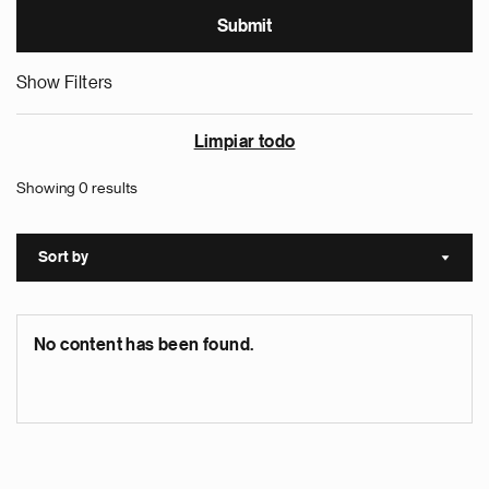
Show Filters
Limpiar todo
Showing 0 results
Sort by
Sort a
No content has been found.