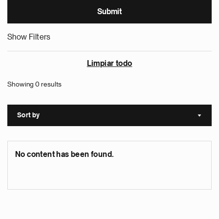
Show Filters
Limpiar todo
Showing 0 results
Sort by
Sort a
No content has been found.