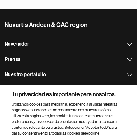
Novartis Andean & CAC region
Navegador
Prensa
Nuestro portafolio
Otras webs
Tu privacidad es importante para nosotros.
Utilizamos cookies para mejorar su experiencia al visitar nuestras
Footer Site Search
páginas web: las cookies de rendimiento nos muestran cómo
utiliza esta página web, las cookies funcionales recuerdan sus
preferencias y las cookies de orientación nos ayudan a compartir
contenido relevante para usted. Seleccione: "Aceptar todo" para
dar su consentimiento a todas las cookies, seleccione