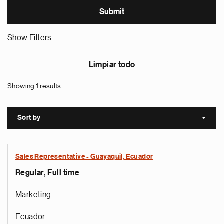
Show Filters
Limpiar todo
Showing 1 results
Sort by
Sort a
Sales Representative - Guayaquil, Ecuador
Regular, Full time
Marketing
Ecuador