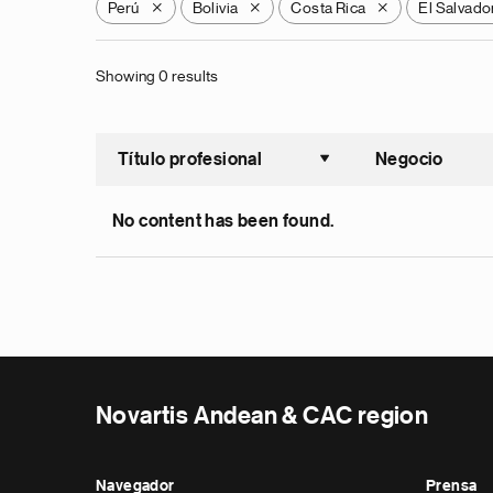
Perú
Bolivia
Costa Rica
El Salvado
X
X
X
Showing 0 results
Título profesional
Negocio
Ordenar a
No content has been found.
Novartis Andean & CAC region
Navegador
Prensa