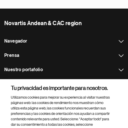
Novartis Andean & CAC region
Navegador
Prensa
Nuestro portafolio
Otras webs
Tu privacidad es importante para nosotros.
Utilizamos cookies para mejorar su experiencia al visitar nuestras
Footer Site Search
páginas web: las cookies de rendimiento nos muestran cómo
utiliza esta página web, las cookies funcionales recuerdan sus
preferencias y las cookies de orientación nos ayudan a compartir
contenido relevante para usted. Seleccione: "Aceptar todo" para
dar su consentimiento a todas las cookies, seleccione