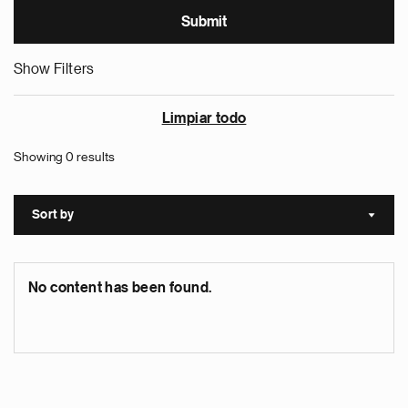
Show Filters
Limpiar todo
Showing 0 results
Sort by
Sort a
No content has been found.