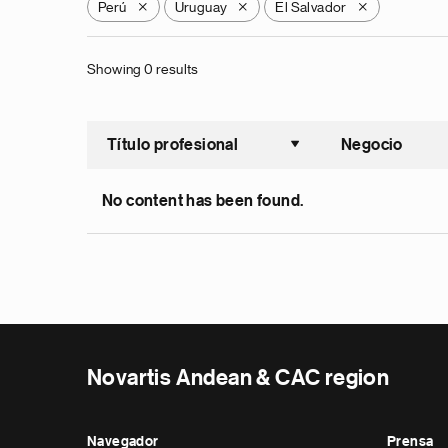
Perú
Uruguay
El Salvador
X
X
X
Showing 0 results
Título profesional
Negocio
Ordenar a
No content has been found.
Novartis Andean & CAC region
Navegador
Prensa