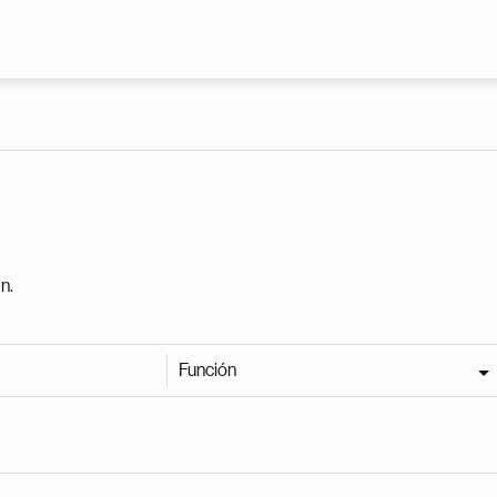
Pasar al contenido principal
n.
Función