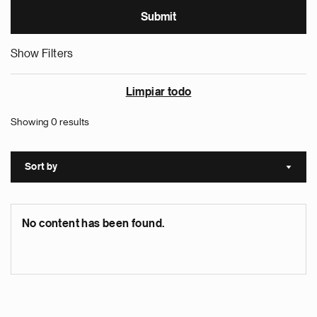
Show Filters
Limpiar todo
Showing 0 results
Sort by
Sort a
No content has been found.