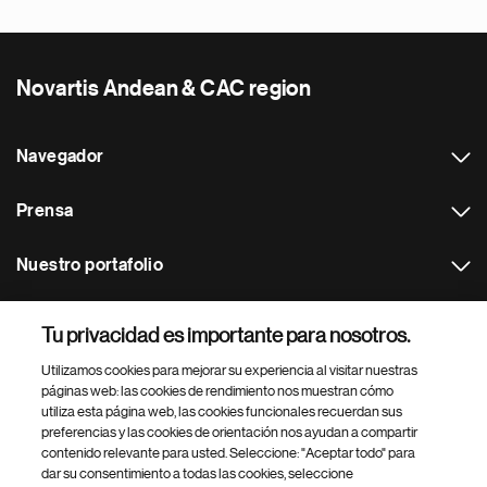
Novartis Andean & CAC region
Navegador
Prensa
Nuestro portafolio
Otras webs
Tu privacidad es importante para nosotros.
Utilizamos cookies para mejorar su experiencia al visitar nuestras
Footer Site Search
páginas web: las cookies de rendimiento nos muestran cómo
utiliza esta página web, las cookies funcionales recuerdan sus
preferencias y las cookies de orientación nos ayudan a compartir
contenido relevante para usted. Seleccione: "Aceptar todo" para
dar su consentimiento a todas las cookies, seleccione