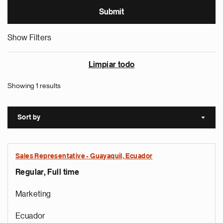
Show Filters
Limpiar todo
Showing 1 results
Sort by
Sort a
Sales Representative - Guayaquil, Ecuador
Regular, Full time
Marketing
Ecuador