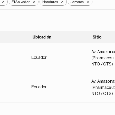
El Salvador
Honduras
Jamaica
X
X
X
X
Ubicación
Sitio
scendente
Av. Amazona
Ecuador
(Pharmaceuti
NTO / CTS)
Av. Amazona
Ecuador
(Pharmaceuti
NTO / CTS)