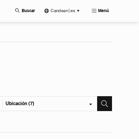
Candean | es
Buscar
Menú
Ubicación (7)