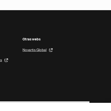
Otras webs
Novartis Global
is