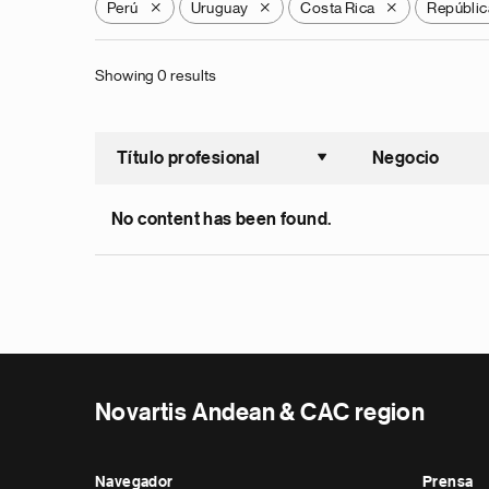
Perú
Uruguay
Costa Rica
Repúblic
X
X
X
Showing 0 results
Título profesional
Negocio
Ordenar a
No content has been found.
Novartis Andean & CAC region
Navegador
Prensa