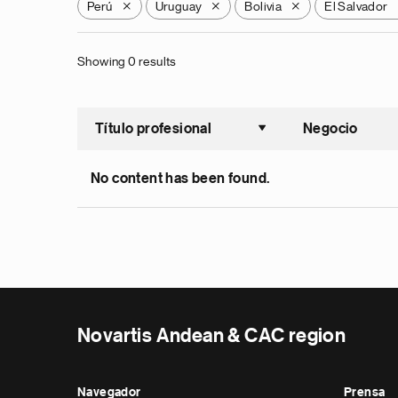
Perú
Uruguay
Bolivia
El Salvador
X
X
X
Showing 0 results
Título profesional
Negocio
Ordenar a
No content has been found.
Novartis Andean & CAC region
Navegador
Prensa