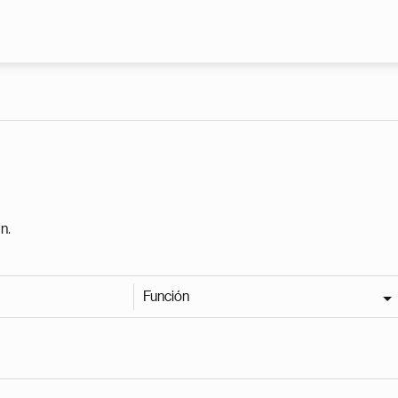
Pasar al contenido principal
n.
Función