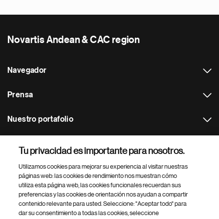
Novartis Andean & CAC region
Navegador
Prensa
Nuestro portafolio
Otras webs
Tu privacidad es importante para nosotros.
Utilizamos cookies para mejorar su experiencia al visitar nuestras
Footer Site Search
páginas web: las cookies de rendimiento nos muestran cómo
utiliza esta página web, las cookies funcionales recuerdan sus
preferencias y las cookies de orientación nos ayudan a compartir
contenido relevante para usted. Seleccione: "Aceptar todo" para
dar su consentimiento a todas las cookies, seleccione