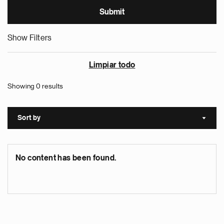
Show Filters
Limpiar todo
Showing 0 results
Sort by
Sort a
No content has been found.