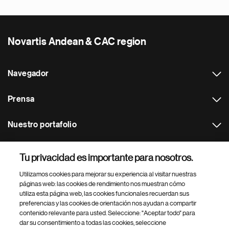
Novartis Andean & CAC region
Navegador
Prensa
Nuestro portafolio
Otras webs
Tu privacidad es importante para nosotros.
Utilizamos cookies para mejorar su experiencia al visitar nuestras
Footer Site Search
páginas web: las cookies de rendimiento nos muestran cómo
utiliza esta página web, las cookies funcionales recuerdan sus
preferencias y las cookies de orientación nos ayudan a compartir
contenido relevante para usted. Seleccione: "Aceptar todo" para
dar su consentimiento a todas las cookies, seleccione