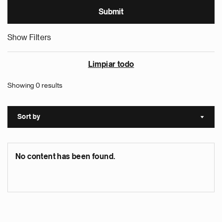
Show Filters
Limpiar todo
Showing 0 results
Sort by
Sort a
No content has been found.