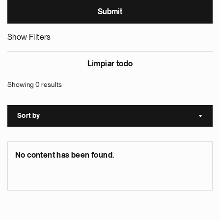
Show Filters
Limpiar todo
Showing 0 results
Sort by
Sort a
No content has been found.