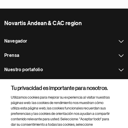
Novartis Andean & CAC region
Navegador
Prensa
Nuestro portafolio
Otras webs
Tu privacidad es importante para nosotros.
Utilizamos cookies para mejorar su experiencia al visitar nuestras
Footer Site Search
páginas web: las cookies de rendimiento nos muestran cómo
utiliza esta página web, las cookies funcionales recuerdan sus
preferencias y las cookies de orientación nos ayudan a compartir
contenido relevante para usted. Seleccione: "Aceptar todo" para
dar su consentimiento a todas las cookies, seleccione