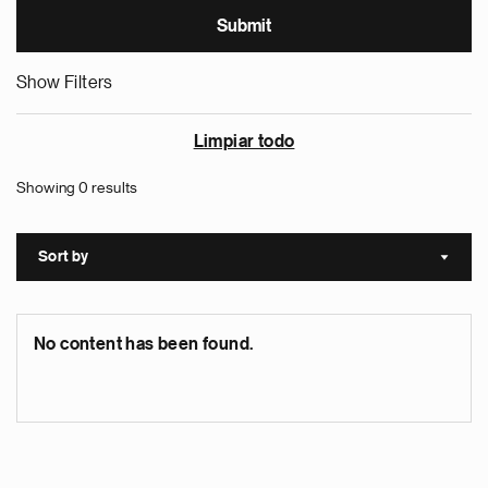
Show Filters
Limpiar todo
Showing 0 results
Sort by
Sort a
No content has been found.