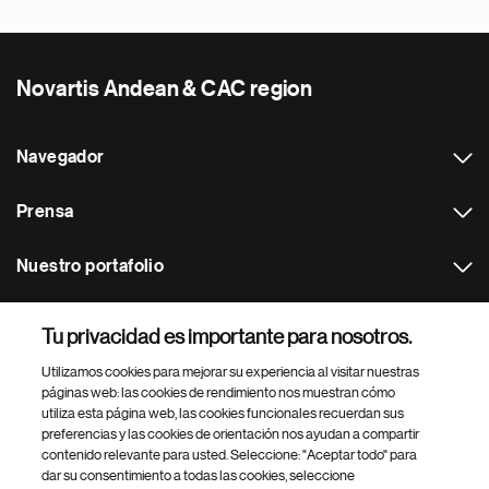
Novartis Andean & CAC region
Navegador
Prensa
Nuestro portafolio
Otras webs
Tu privacidad es importante para nosotros.
Utilizamos cookies para mejorar su experiencia al visitar nuestras
Footer Site Search
páginas web: las cookies de rendimiento nos muestran cómo
utiliza esta página web, las cookies funcionales recuerdan sus
preferencias y las cookies de orientación nos ayudan a compartir
contenido relevante para usted. Seleccione: "Aceptar todo" para
dar su consentimiento a todas las cookies, seleccione