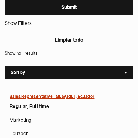
Show Filters
Limpiar todo
Showing 1 results
Sort by
Sort a
Sales Representative - Guayaquil, Ecuador
Regular, Full time
Marketing
Ecuador