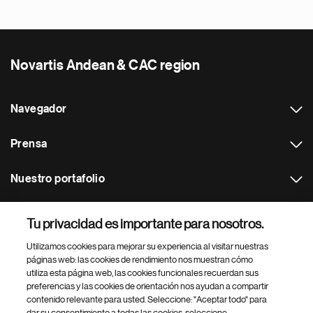
Novartis Andean & CAC region
Navegador
Prensa
Nuestro portafolio
Otras webs
Tu privacidad es importante para nosotros.
Utilizamos cookies para mejorar su experiencia al visitar nuestras
Footer Site Search
páginas web: las cookies de rendimiento nos muestran cómo
utiliza esta página web, las cookies funcionales recuerdan sus
preferencias y las cookies de orientación nos ayudan a compartir
contenido relevante para usted. Seleccione: "Aceptar todo" para
dar su consentimiento a todas las cookies, seleccione