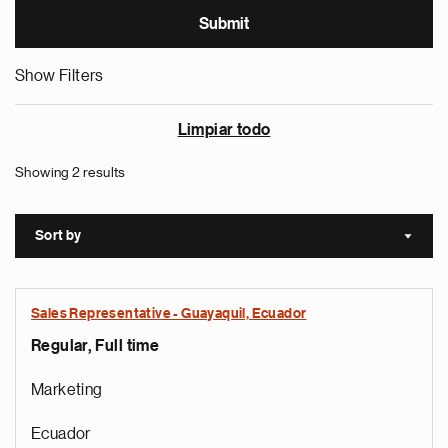
Show Filters
Limpiar todo
Showing 2 results
Sort by
Sort a
Sales Representative - Guayaquil, Ecuador
Regular, Full time
Marketing
Ecuador