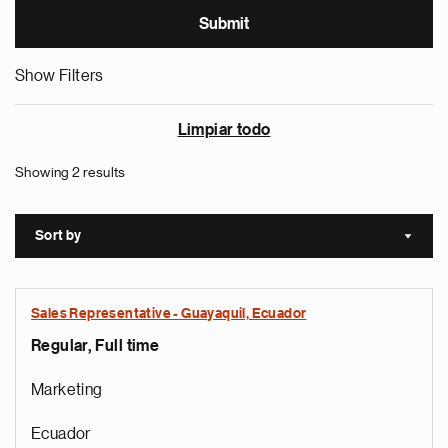
Show Filters
Limpiar todo
Showing 2 results
Sort by
Sort a
Sales Representative - Guayaquil, Ecuador
Regular, Full time
Marketing
Ecuador