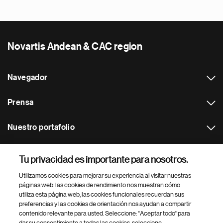
Novartis Andean & CAC region
Navegador
Prensa
Nuestro portafolio
Otras webs
Tu privacidad es importante para nosotros.
Utilizamos cookies para mejorar su experiencia al visitar nuestras
Footer Site Search
páginas web: las cookies de rendimiento nos muestran cómo
utiliza esta página web, las cookies funcionales recuerdan sus
preferencias y las cookies de orientación nos ayudan a compartir
contenido relevante para usted. Seleccione: "Aceptar todo" para
dar su consentimiento a todas las cookies, seleccione