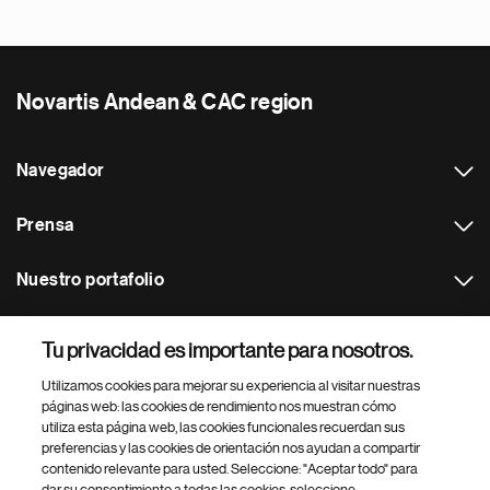
Novartis Andean & CAC region
Navegador
Prensa
Nuestro portafolio
Otras webs
Tu privacidad es importante para nosotros.
Utilizamos cookies para mejorar su experiencia al visitar nuestras
Footer Site Search
páginas web: las cookies de rendimiento nos muestran cómo
utiliza esta página web, las cookies funcionales recuerdan sus
preferencias y las cookies de orientación nos ayudan a compartir
contenido relevante para usted. Seleccione: "Aceptar todo" para
dar su consentimiento a todas las cookies, seleccione