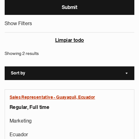
Show Filters
Limpiar todo
Showing 2 results
Sort by
Sort a
Sales Representative - Guayaquil, Ecuador
Regular, Full time
Marketing
Ecuador