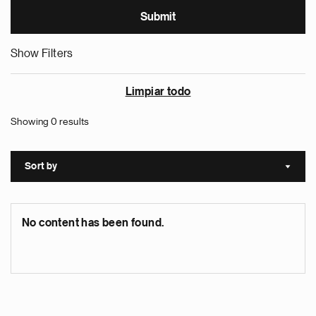
Show Filters
Limpiar todo
Showing 0 results
Sort by
Sort a
No content has been found.