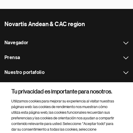
Novartis Andean & CAC region
Navegador
Prensa
Nuestro portafolio
Otras webs
Tu privacidad es importante para nosotros.
Utilizamos cookies para mejorar su experiencia al visitar nuestras
Footer Site Search
páginas web: las cookies de rendimiento nos muestran cómo
utiliza esta página web, las cookies funcionales recuerdan sus
preferencias y las cookies de orientación nos ayudan a compartir
contenido relevante para usted. Seleccione: "Aceptar todo" para
dar su consentimiento a todas las cookies, seleccione