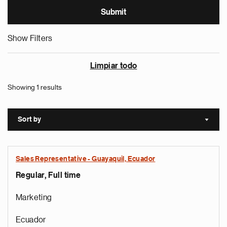
Show Filters
Limpiar todo
Showing 1 results
Sort by
Sort a
Sales Representative - Guayaquil, Ecuador
Regular, Full time
Marketing
Ecuador