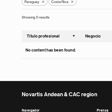
Paraguay
Costa Rica
X
X
Showing 0 results
Título profesional
Negocio
Ordenar a
No content has been found.
Novartis Andean & CAC region
Navegador
Prensa