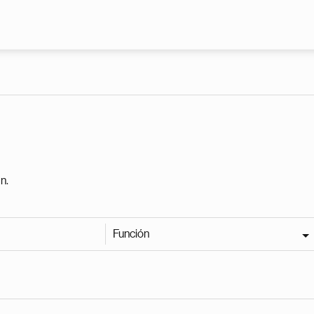
Pasar al contenido principal
n.
Función