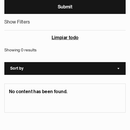
Show Filters
Limpiar todo
Showing 0 results
Sort by
Sort a
No content has been found.