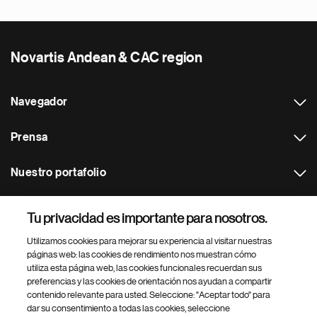
Novartis Andean & CAC region
Navegador
Prensa
Nuestro portafolio
Otras webs
Tu privacidad es importante para nosotros.
Utilizamos cookies para mejorar su experiencia al visitar nuestras
Footer Site Search
páginas web: las cookies de rendimiento nos muestran cómo
utiliza esta página web, las cookies funcionales recuerdan sus
preferencias y las cookies de orientación nos ayudan a compartir
contenido relevante para usted. Seleccione: "Aceptar todo" para
dar su consentimiento a todas las cookies, seleccione