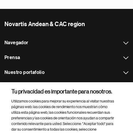
Novartis Andean & CAC region
Navegador
Prensa
Nuestro portafolio
Otras webs
Tu privacidad es importante para nosotros.
Utilizamos cookies para mejorar su experiencia al visitar nuestras
Footer Site Search
páginas web: las cookies de rendimiento nos muestran cómo
utiliza esta página web, las cookies funcionales recuerdan sus
preferencias y las cookies de orientación nos ayudan a compartir
contenido relevante para usted. Seleccione: "Aceptar todo" para
dar su consentimiento a todas las cookies, seleccione