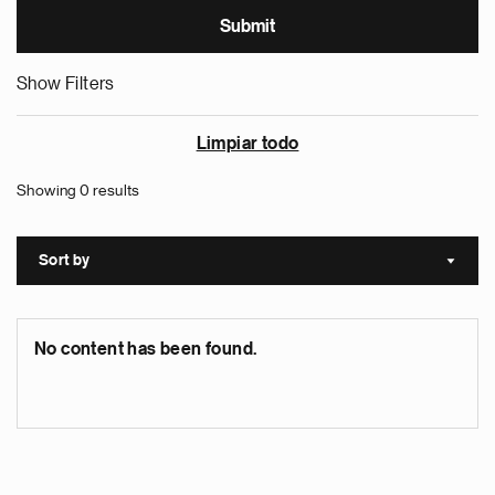
Show Filters
Limpiar todo
Showing 0 results
Sort by
Sort a
No content has been found.