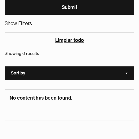
Show Filters
Limpiar todo
Showing 0 results
Sort by
Sort a
No content has been found.