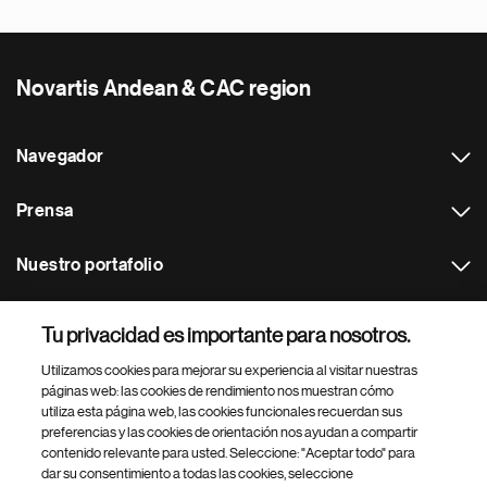
Novartis Andean & CAC region
Navegador
Prensa
Nuestro portafolio
Otras webs
Tu privacidad es importante para nosotros.
Utilizamos cookies para mejorar su experiencia al visitar nuestras
Footer Site Search
páginas web: las cookies de rendimiento nos muestran cómo
utiliza esta página web, las cookies funcionales recuerdan sus
preferencias y las cookies de orientación nos ayudan a compartir
contenido relevante para usted. Seleccione: "Aceptar todo" para
dar su consentimiento a todas las cookies, seleccione