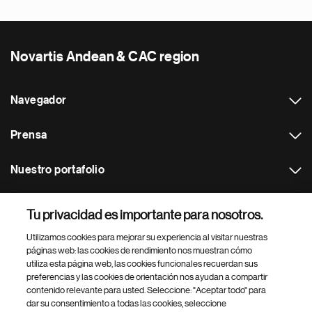
Novartis Andean & CAC region
Navegador
Prensa
Nuestro portafolio
Otras webs
Tu privacidad es importante para nosotros.
Utilizamos cookies para mejorar su experiencia al visitar nuestras
Footer Site Search
páginas web: las cookies de rendimiento nos muestran cómo
utiliza esta página web, las cookies funcionales recuerdan sus
preferencias y las cookies de orientación nos ayudan a compartir
contenido relevante para usted. Seleccione: "Aceptar todo" para
dar su consentimiento a todas las cookies, seleccione