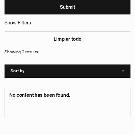
Show Filters
Limpiar todo
Showing 0 results
Sort by
Sort a
No content has been found.