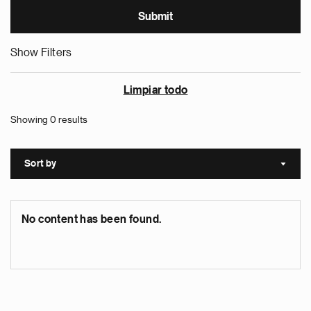
Show Filters
Limpiar todo
Showing 0 results
Sort by
Sort a
No content has been found.