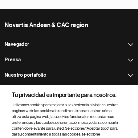
Novartis Andean & CAC region
Navegador
Prensa
Nuestro portafolio
Otras webs
Tu privacidad es importante para nosotros.
Utilizamos cookies para mejorar su experiencia al visitar nuestras
Footer Site Search
páginas web: las cookies de rendimiento nos muestran cómo
utiliza esta página web, las cookies funcionales recuerdan sus
preferencias y las cookies de orientación nos ayudan a compartir
contenido relevante para usted. Seleccione: "Aceptar todo" para
dar su consentimiento a todas las cookies, seleccione