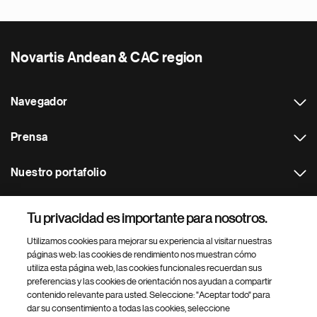
Novartis Andean & CAC region
Navegador
Prensa
Nuestro portafolio
Otras webs
Tu privacidad es importante para nosotros.
Utilizamos cookies para mejorar su experiencia al visitar nuestras
Footer Site Search
páginas web: las cookies de rendimiento nos muestran cómo
utiliza esta página web, las cookies funcionales recuerdan sus
preferencias y las cookies de orientación nos ayudan a compartir
contenido relevante para usted. Seleccione: "Aceptar todo" para
dar su consentimiento a todas las cookies, seleccione