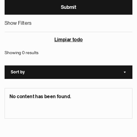
Show Filters
Limpiar todo
Showing 0 results
Sort by
Sort a
No content has been found.