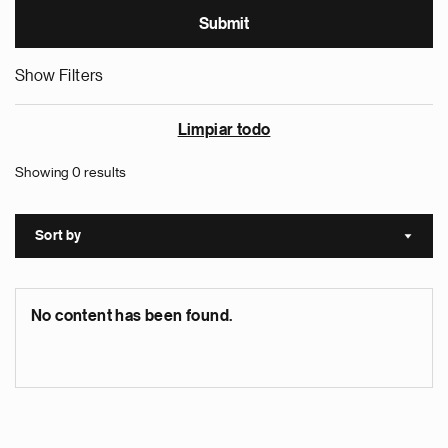
Show Filters
Limpiar todo
Showing 0 results
Sort by
Sort a
No content has been found.