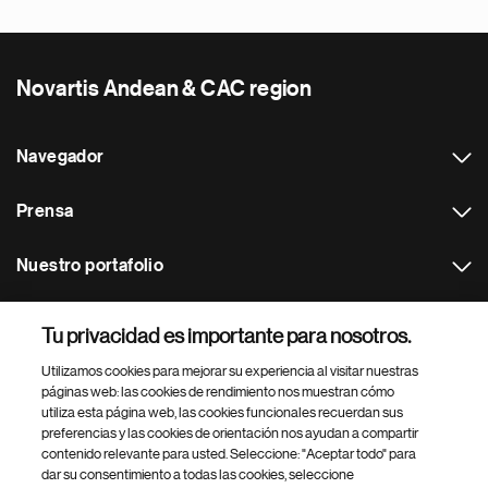
Novartis Andean & CAC region
Navegador
Prensa
Nuestro portafolio
Otras webs
Tu privacidad es importante para nosotros.
Utilizamos cookies para mejorar su experiencia al visitar nuestras
Footer Site Search
páginas web: las cookies de rendimiento nos muestran cómo
utiliza esta página web, las cookies funcionales recuerdan sus
preferencias y las cookies de orientación nos ayudan a compartir
contenido relevante para usted. Seleccione: "Aceptar todo" para
dar su consentimiento a todas las cookies, seleccione